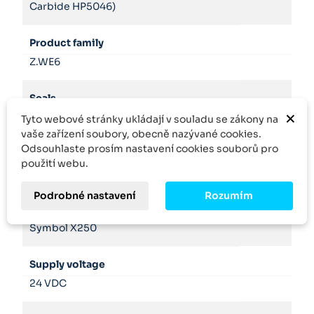
Carbide HP5046)
Product family
Z.WE6
Seals
×
NBR
Tyto webové stránky ukládají v souladu se zákony na
vaše zařízení soubory, obecně nazývané cookies.
Odsouhlaste prosím nastavení cookies souborů pro
Size
použití webu.
6
Podrobné nastavení
Rozumím
Spool symbol
Symbol X250
Supply voltage
24 VDC