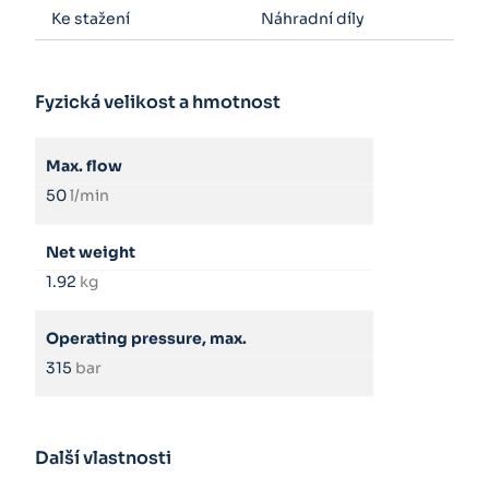
Ke stažení
Náhradní díly
Fyzická velikost a hmotnost
Max. flow
50
l/min
Net weight
1.92
kg
Operating pressure, max.
315
bar
Další vlastnosti