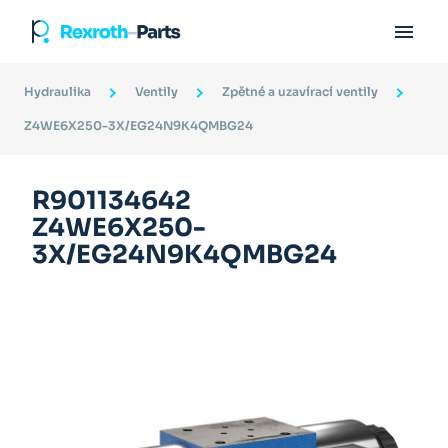

Hydraulika
Ventily
Zpětné a uzavírací ventily
Z4WE6X250-3X/EG24N9K4QMBG24
R901134642
Z4WE6X250-
3X/EG24N9K4QMBG24