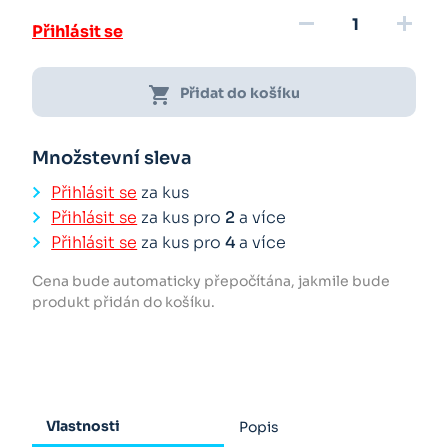
remove
add
Přihlásit se
shopping_cart
Přidat do košíku
Množstevní sleva
Přihlásit se
za kus
Přihlásit se
za kus pro
2
a více
Přihlásit se
za kus pro
4
a více
Cena bude automaticky přepočítána, jakmile bude
produkt přidán do košíku.
Vlastnosti
Popis