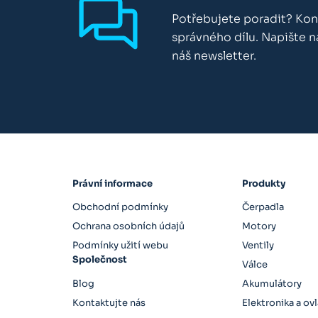
Potřebujete poradit? Kon
správného dílu. Napište 
náš newsletter.
Právní informace
Produkty
Obchodní podmínky
Čerpadla
Ochrana osobních údajů
Motory
Podmínky užití webu
Ventily
Společnost
Válce
Blog
Akumulátory
Kontaktujte nás
Elektronika a ov