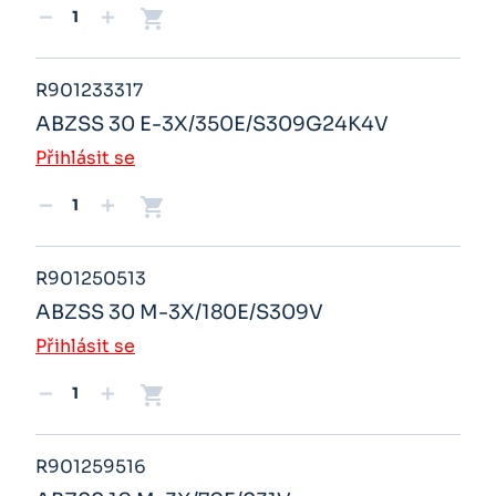
shopping_cart
remove
add
R901233317
ABZSS 30 E-3X/350E/S309G24K4V
Přihlásit se
shopping_cart
remove
add
R901250513
ABZSS 30 M-3X/180E/S309V
Přihlásit se
shopping_cart
remove
add
R901259516