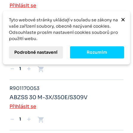
Přihlásit se
×
shopping_cart
remove
add
Tyto webové stránky ukládají v souladu se zákony na
vaše zařízení soubory, obecně nazývané cookies.
Odsouhlaste prosím nastavení cookies souborů pro
R901155370
použití webu.
ABZSS 30 E-3X/330E/G24K4V
Podrobné nastavení
Rozumím
Přihlásit se
shopping_cart
remove
add
R901170053
ABZSS 30 M-3X/350E/S309V
Přihlásit se
shopping_cart
remove
add