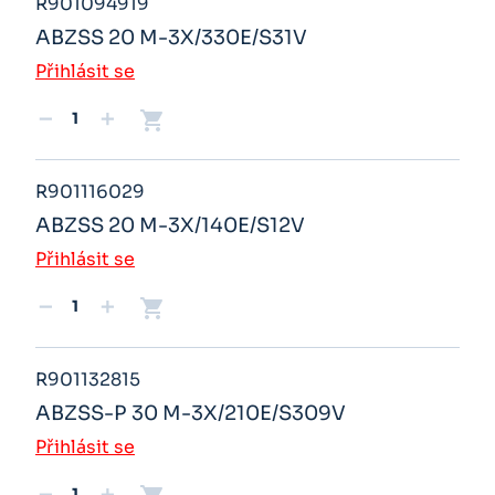
R901094919
ABZSS 20 M-3X/330E/S31V
Přihlásit se
shopping_cart
remove
add
R901116029
ABZSS 20 M-3X/140E/S12V
Přihlásit se
shopping_cart
remove
add
R901132815
ABZSS-P 30 M-3X/210E/S309V
Přihlásit se