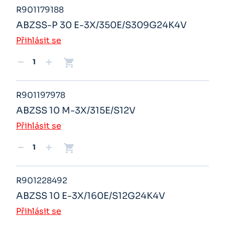
R901179188
ABZSS-P 30 E-3X/350E/S309G24K4V
Přihlásit se
shopping_cart
remove
add
R901197978
ABZSS 10 M-3X/315E/S12V
Přihlásit se
shopping_cart
remove
add
R901228492
ABZSS 10 E-3X/160E/S12G24K4V
Přihlásit se