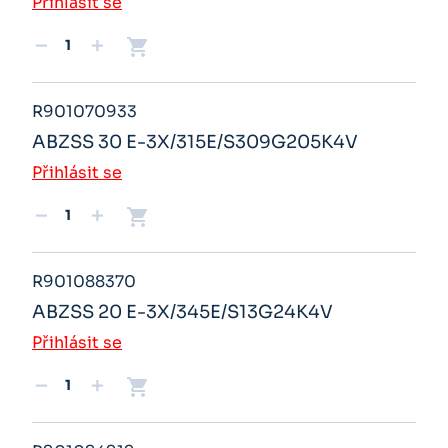
Přihlásit se
shopping_cart
remove
add
R901070933
ABZSS 30 E-3X/315E/S309G205K4V
Přihlásit se
shopping_cart
remove
add
R901088370
ABZSS 20 E-3X/345E/S13G24K4V
Přihlásit se
shopping_cart
remove
add