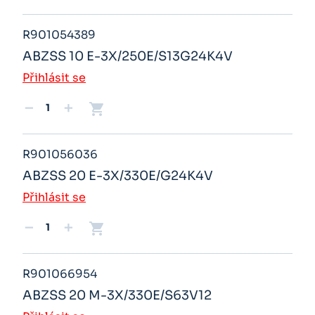
R901054389
ABZSS 10 E-3X/250E/S13G24K4V
Přihlásit se
shopping_cart
remove
add
R901056036
ABZSS 20 E-3X/330E/G24K4V
Přihlásit se
shopping_cart
remove
add
R901066954
ABZSS 20 M-3X/330E/S63V12