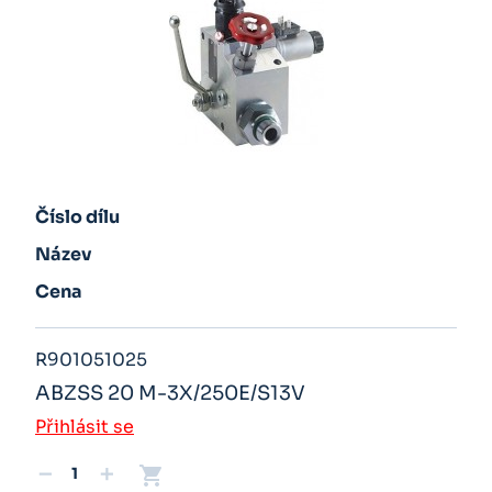
Číslo dílu
Název
Cena
R901051025
ABZSS 20 M-3X/250E/S13V
Přihlásit se
shopping_cart
remove
add