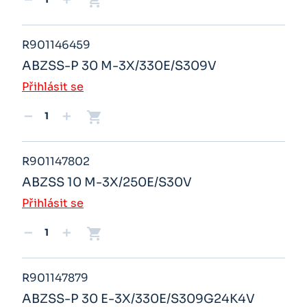
shopping_cart
remove
add
R901146459
ABZSS-P 30 M-3X/330E/S309V
Přihlásit se
shopping_cart
remove
add
R901147802
ABZSS 10 M-3X/250E/S30V
Přihlásit se
shopping_cart
remove
add
R901147879
ABZSS-P 30 E-3X/330E/S309G24K4V