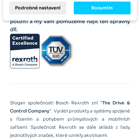
hodiny. Dodání 24-72 hodin. Dodáváme po
Podrobné nastavení
Rozumím
celém světě tisíce produktů. Popište nám své
použití a my vám pomůžeme najít ten správný
díl.
Slogan společnosti Bosch Rexroth zní "
The Drive &
Control Company
". Vyrábí produkty a systémy spojené
s řízením a pohybem průmyslových a mobilních
zařízení. Společnost Rexroth se dále skládá z řady
jednotlivých značek, které vznikly akvizicemi.