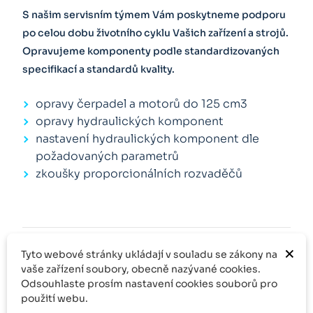
S našim servisním týmem Vám poskytneme podporu
po celou dobu životního cyklu Vašich zařízení a strojů.
Opravujeme komponenty podle standardizovaných
specifikací a standardů kvality.
opravy čerpadel a motorů do 125 cm3
opravy hydraulických komponent
nastavení hydraulických komponent dle
požadovaných parametrů
zkoušky proporcionálních rozvaděčů
×
Tyto webové stránky ukládají v souladu se zákony na
vaše zařízení soubory, obecně nazývané cookies.
Jsme
certifikovaným partnerem
společnosti
Odsouhlaste prosím nastavení cookies souborů pro
BOSCH REXROTH. Máme to! Pomůžeme vám
použití webu.
najít ten správný díl, který jste hledali celé