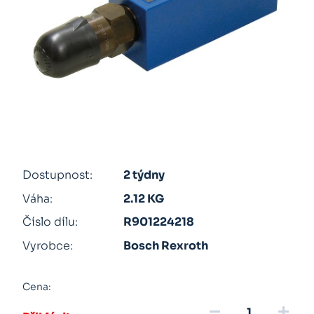
Dostupnost:
2 týdny
Váha:
2.12 KG
Číslo dílu:
R901224218
Vyrobce:
Bosch Rexroth
Cena:
remove
add