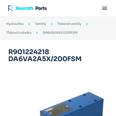

Hydraulika
Ventily
Tlakové ventily
Tlaková uzávěra
DA6VA2A5X/200FSM
R901224218
DA6VA2A5X/200FSM