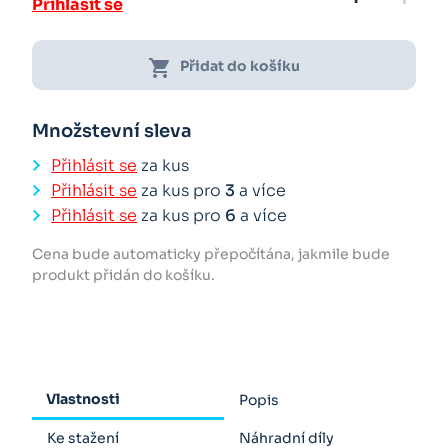
Přihlásit se
shopping_cart
Přidat do košíku
Množstevní sleva
Přihlásit se
za kus
Přihlásit se
za kus pro
3
a více
Přihlásit se
za kus pro
6
a více
Cena bude automaticky přepočítána, jakmile bude
produkt přidán do košíku.
Vlastnosti
Popis
Ke stažení
Náhradní díly