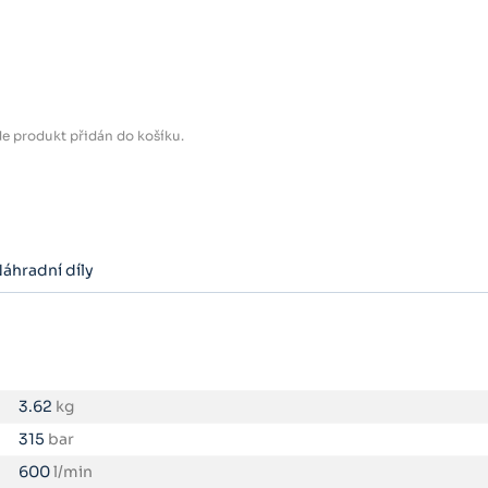
e produkt přidán do košíku.
áhradní díly
3.62
kg
315
bar
600
l/min