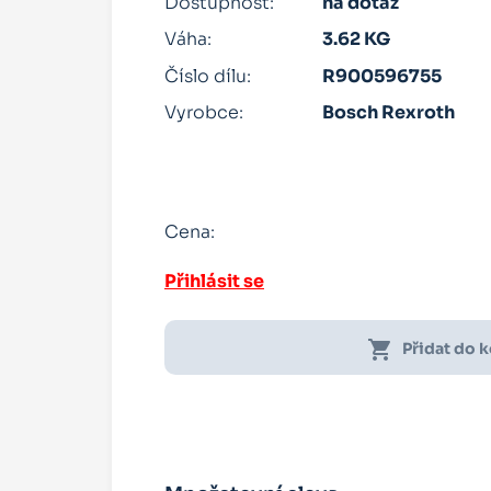
Dostupnost:
na dotaz
Váha:
3.62 KG
Číslo dílu:
R900596755
Vyrobce:
Bosch Rexroth
Cena:
Přihlásit se
shopping_cart
Přidat do 