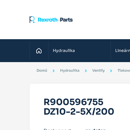
Domů
Hydraulika
Lineárn
Domů
Hydraulika
Ventily
Tlakové
R900596755
DZ10-2-5X/200