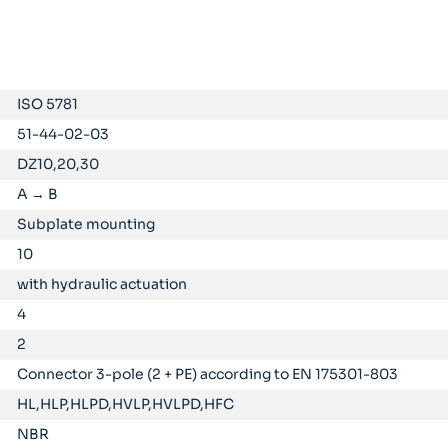
ISO 5781
51-44-02-03
DZ10,20,30
A → B
Subplate mounting
10
with hydraulic actuation
4
2
Connector 3-pole (2 + PE) according to EN 175301-803
HL,HLP,HLPD,HVLP,HVLPD,HFC
NBR