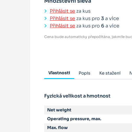
Množstevní sleva
Přihlásit se
za kus
Přihlásit se
za kus pro
3
a více
Přihlásit se
za kus pro
6
a více
Cena bude automaticky přepočítána, jakmile bud
Vlastnosti
Popis
Ke stažení
N
Fyzická velikost a hmotnost
Net weight
Operating pressure, max.
Max. flow