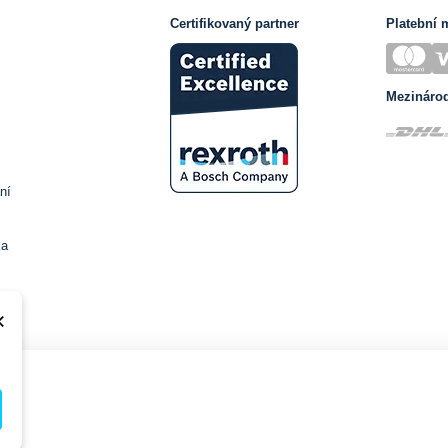
Certifikovaný partner
Platební 
Mezináro
ní
ka
×
na