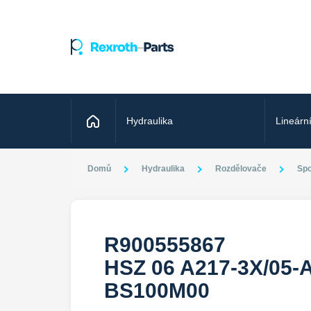
Domů
Hydraulika
Lineárn
Domů
Hydraulika
Rozdělovače
Spo
R900555867
HSZ 06 A217-3X/05-
BS100M00