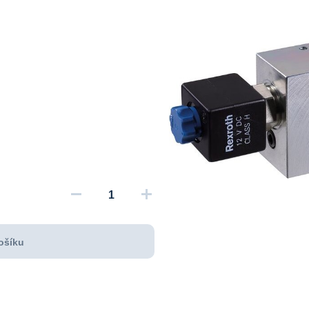
remove
add
ošíku