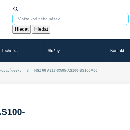
search
Hledat
Hledat
í Technika
Služby
Kontakt
jovací desky
HSZ 06 A217-3X/05-AS100-BS100M00
AS100-