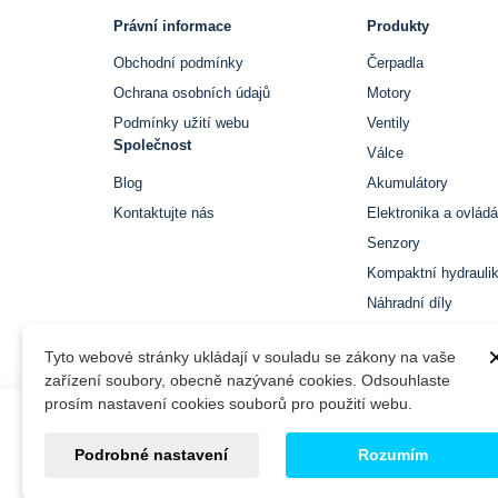
Právní informace
Produkty
Obchodní podmínky
Čerpadla
Ochrana osobních údajů
Motory
Podmínky užití webu
Ventily
Společnost
Válce
Blog
Akumulátory
Kontaktujte nás
Elektronika a ovládá
Senzory
Kompaktní hydrauli
Náhradní díly
Tyto webové stránky ukládají v souladu se zákony na vaše
zařízení soubory, obecně nazývané cookies. Odsouhlaste
prosím nastavení cookies souborů pro použití webu.
© 2026 Rexroth-Parts, inodo s.r.o. Všechna práva vyhraze
Podrobné nastavení
Rozumím