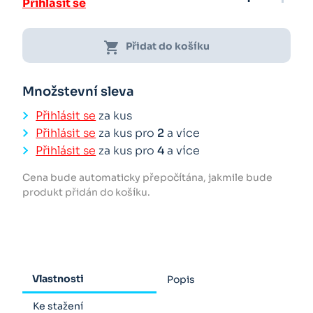
Přihlásit se
shopping_cart
Přidat do košíku
Množstevní sleva
Přihlásit se
za kus
Přihlásit se
za kus pro
2
a více
Přihlásit se
za kus pro
4
a více
Cena bude automaticky přepočítána, jakmile bude
produkt přidán do košíku.
Vlastnosti
Popis
Ke stažení