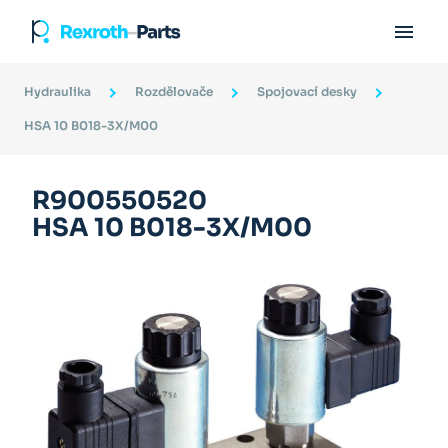

Hydraulika
Rozdělovače
Spojovací desky
HSA 10 B018-3X/M00
R900550520
HSA 10 B018-3X/M00