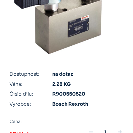
Dostupnost:
na dotaz
Váha:
2.28 KG
Číslo dílu:
R900550520
Vyrobce:
Bosch Rexroth
Cena:
remove
add