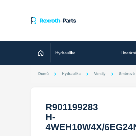
Domů
Hydraulika
Lineárn
Domů
Hydraulika
Ventily
Směrové v
R901199283
H-
4WEH10W4X/6EG24