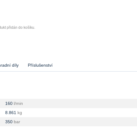
ukt přidán do košíku.
radní díly
Příslušenství
160
l/min
8.861
kg
350
bar