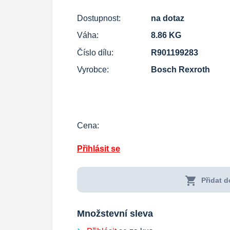
Dostupnost:
na dotaz
Váha:
8.86 KG
Číslo dílu:
R901199283
Vyrobce:
Bosch Rexroth
Cena:
Přihlásit se
shopping_cart
Přidat d
Množstevní sleva