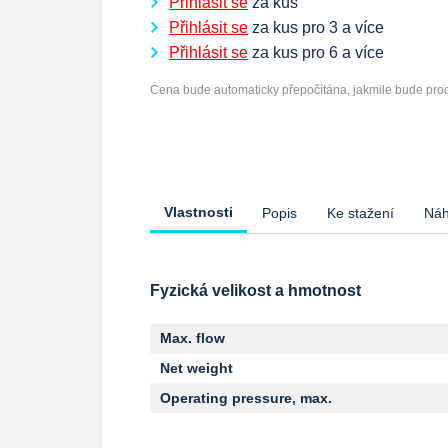
Přihlásit se
za kus
Přihlásit se
za kus pro
3
a více
Přihlásit se
za kus pro
6
a více
Cena bude automaticky přepočítána, jakmile bude prod
Vlastnosti
Popis
Ke stažení
Náh
Fyzická velikost a hmotnost
Max. flow
Net weight
Operating pressure, max.