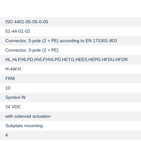
ISO 4401-05-05-0-05
51-44-01-02
Connector, 3-pole (2 + PE) according to EN 175301-803
Connector, 3-pole (2 + PE)
HL,HLP,HLPD,HVLP,HVLPD,HETG,HEES,HEPG,HFDU,HFDR
H-4W.H..
FKM
10
Symbol W
24 VDC
with solenoid actuation
Subplate mounting
4