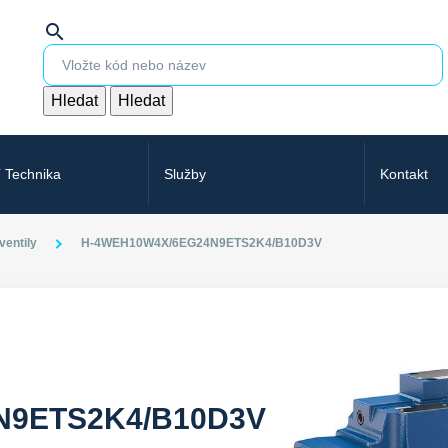
search
Hledat
Hledat
í Technika
Služby
Kontakt
entily
H-4WEH10W4X/6EG24N9ETS2K4/B10D3V
N9ETS2K4/B10D3V