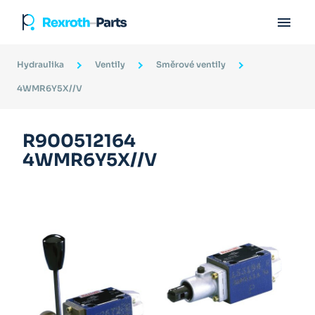

Hydraulika
Ventily
Směrové ventily
4WMR6Y5X//V
R900512164
4WMR6Y5X//V