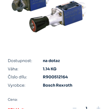
Dostupnost:
na dotaz
Váha:
1.14 KG
Číslo dílu:
R900512164
Vyrobce:
Bosch Rexroth
Cena:
remove
add