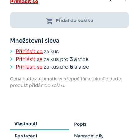
Přihlásit se
shopping_cart
Přidat do košíku
Množstevní sleva
Přihlásit se
za kus
Přihlásit se
za kus pro
3
a více
Přihlásit se
za kus pro
6
a více
Cena bude automaticky přepočítána, jakmile bude
produkt přidán do košíku.
Vlastnosti
Popis
Ke stažení
Náhradní díly