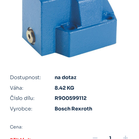
Dostupnost:
na dotaz
Váha:
8.42 KG
Číslo dílu:
R900599112
Vyrobce:
Bosch Rexroth
Cena:
remove
add