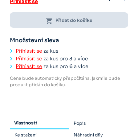
Přihlásit se
shopping_cart
Přidat do košíku
Množstevní sleva
Přihlásit se
za kus
Přihlásit se
za kus pro
3
a více
Přihlásit se
za kus pro
6
a více
Cena bude automaticky přepočítána, jakmile bude
produkt přidán do košíku.
Vlastnosti
Popis
Ke stažení
Náhradní díly