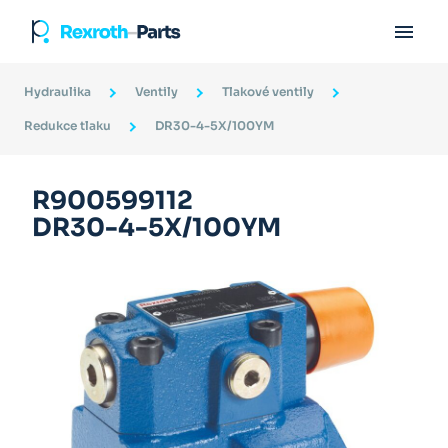

Hydraulika
Ventily
Tlakové ventily
Redukce tlaku
DR30-4-5X/100YM
R900599112
DR30-4-5X/100YM