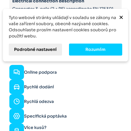
Electrical connection description
Connector 3-pole (2 + PE) according to EN 175301-
803
×
Tyto webové stránky ukládají v souladu se zákony na
vaše zařízení soubory, obecně nazývané cookies.
Odsouhlaste prosím nastavení cookies souborů pro
použití webu.
Podrobné nastavení
Rozumím
Online podpora
Rychlé dodání
Rychlá odezva
Specifická poptávka
Více kusů?