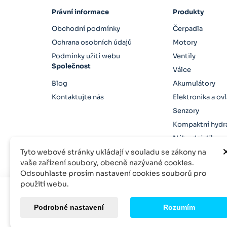
Právní informace
Produkty
Obchodní podmínky
Čerpadla
Ochrana osobních údajů
Motory
Podmínky užití webu
Ventily
Společnost
Válce
Blog
Akumulátory
Kontaktujte nás
Elektronika a ov
Senzory
Kompaktní hydra
Náhradní díly
Tyto webové stránky ukládají v souladu se zákony na
vaše zařízení soubory, obecně nazývané cookies.
Odsouhlaste prosím nastavení cookies souborů pro
použití webu.
© 2026 Rexroth-Parts, inodo s.r.o. Všechna práva vyh
Podrobné nastavení
Rozumím