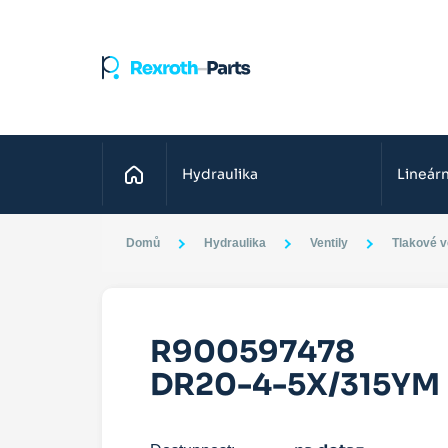
Domů
Hydraulika
Lineárn
Domů
Hydraulika
Ventily
Tlakové v
R900597478
DR20-4-5X/315YM