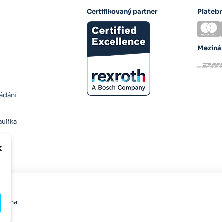
Certifikovaný partner
Plateb
Meziná
ládání
ulika
×
razena