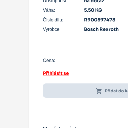
na dotaz
Dostupnost:
5.50 KG
Váha:
R900597478
Číslo dílu:
Bosch Rexroth
Vyrobce:
Cena:
Přihlásit se
shopping_cart
Přidat do 