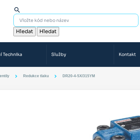
search
Hledat
Hledat
í Technika
Služby
Kontakt
entily
Redukce tlaku
DR20-4-5X/315YM