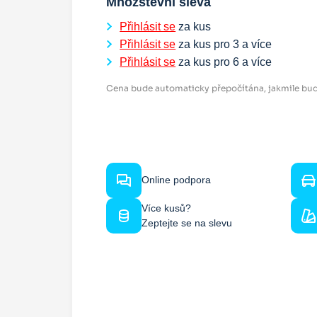
Množstevní sleva
Přihlásit se
za kus
Přihlásit se
za kus pro
3
a více
Přihlásit se
za kus pro
6
a více
Cena bude automaticky přepočítána, jakmile bud
Online podpora
Více kusů?
Zeptejte se na slevu