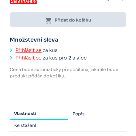
Přihlásit se
shopping_cart
Přidat do košíku
Množstevní sleva
Přihlásit se
za kus
Přihlásit se
za kus pro
2
a více
Cena bude automaticky přepočítána, jakmile bude
produkt přidán do košíku.
Vlastnosti
Popis
Ke stažení