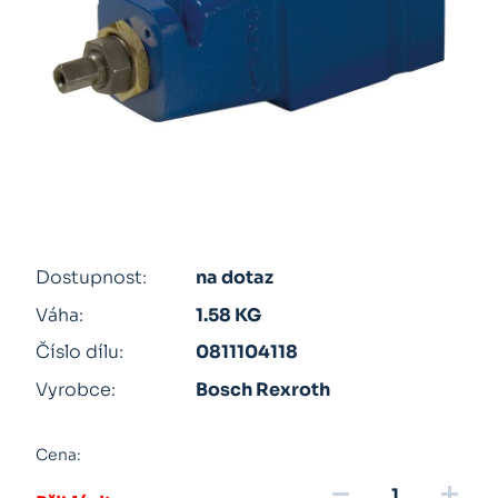
Dostupnost:
na dotaz
Váha:
1.58 KG
Číslo dílu:
0811104118
Vyrobce:
Bosch Rexroth
Cena:
remove
add