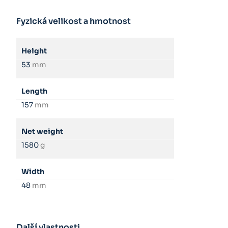
Fyzická velikost a hmotnost
Height
53
mm
Length
157
mm
Net weight
1580
g
Width
48
mm
Další vlastnosti