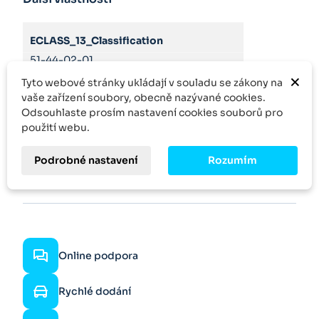
ECLASS_13_Classification
51-44-02-01
×
Tyto webové stránky ukládají v souladu se zákony na
Product family
vaše zařízení soubory, obecně nazývané cookies.
Odsouhlaste prosím nastavení cookies souborů pro
Z)DBT/DZT
použití webu.
Podrobné nastavení
Rozumím
Online podpora
Rychlé dodání