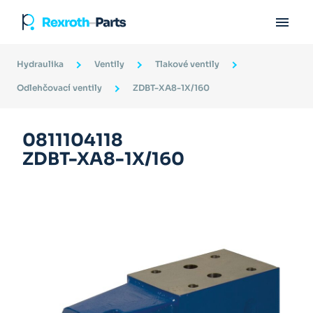

Hydraulika
Ventily
Tlakové ventily
Odlehčovací ventily
ZDBT-XA8-1X/160
0811104118
ZDBT-XA8-1X/160