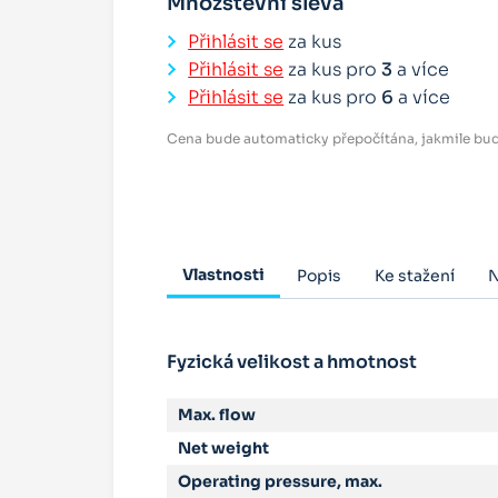
Množstevní sleva
Přihlásit se
za kus
Přihlásit se
za kus pro
3
a více
Přihlásit se
za kus pro
6
a více
Cena bude automaticky přepočítána, jakmile bud
Vlastnosti
Popis
Ke stažení
N
Fyzická velikost a hmotnost
Max. flow
Net weight
Operating pressure, max.