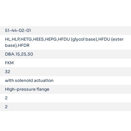
51-44-02-01
HL,HLP,HETG,HEES,HEPG,HFDU (glycol base),HFDU (ester
base),HFDR
DBA.15,25,30
FKM
32
with solenoid actuation
High-pressure flange
2
2