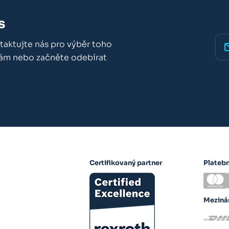
s
taktujte nás pro výběr toho
nám nebo začněte odebírat
Certifikovaný partner
Plateb
Meziná