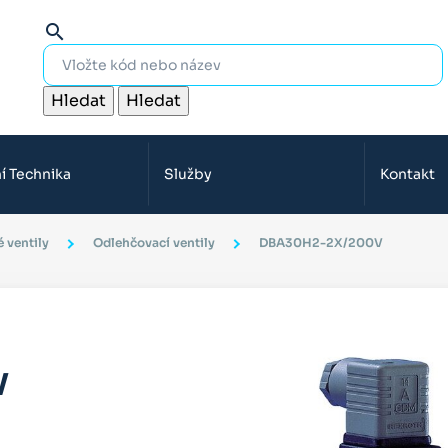
search
Hledat
Hledat
í Technika
Služby
Kontakt
 ventily
Odlehčovací ventily
DBA30H2-2X/200V
V