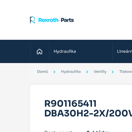
Domů
Hydraulika
Lineárn
Domů
Hydraulika
Ventily
Tlakové
R901165411
DBA30H2-2X/200