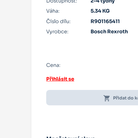
Dostupnost:
2-4 týdny
Váha:
5.34 KG
Číslo dílu:
R901165411
Vyrobce:
Bosch Rexroth
Cena:
Přihlásit se
shopping_cart
Přidat do 