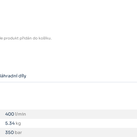
e produkt přidán do košíku.
áhradní díly
400
l/min
5.34
kg
350
bar