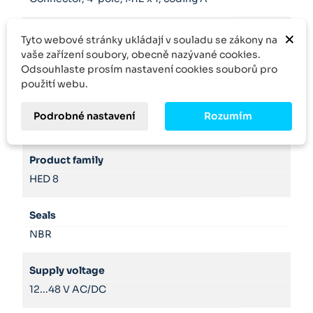
×
Hydraulic fluid
Tyto webové stránky ukládají v souladu se zákony na
HL,HLP,HLPD,HVLP,HVLPD
vaše zařízení soubory, obecně nazývané cookies.
Odsouhlaste prosím nastavení cookies souborů pro
použití webu.
Outputsignal
Micro switch with normally closed contact/NO
Podrobné nastavení
Rozumím
contact function
Product family
HED 8
Seals
NBR
Supply voltage
12...48 V AC/DC