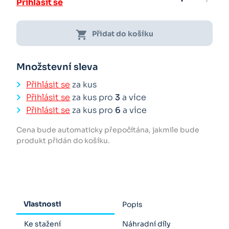
Přihlásit se
shopping_cart
Přidat do košíku
Množstevní sleva
Přihlásit se
za kus
Přihlásit se
za kus pro
3
a více
Přihlásit se
za kus pro
6
a více
Cena bude automaticky přepočítána, jakmile bude
produkt přidán do košíku.
Vlastnosti
Popis
Ke stažení
Náhradní díly