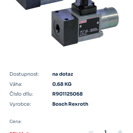
Dostupnost:
na dotaz
Váha:
0.68 KG
Číslo dílu:
R901125068
Vyrobce:
Bosch Rexroth
Cena:
remove
add