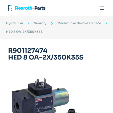

Hydraulika
Senzory
Mechanické tlakové spínače
HED 8 OA-2X/350K35S
R901127474
HED 8 OA-2X/350K35S