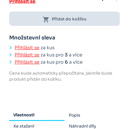
Přihlásit se
shopping_cart
Přidat do košíku
Množstevní sleva
Přihlásit se
za kus
Přihlásit se
za kus pro
3
a více
Přihlásit se
za kus pro
6
a více
Cena bude automaticky přepočítána, jakmile bude
produkt přidán do košíku.
Vlastnosti
Popis
Ke stažení
Náhradní díly