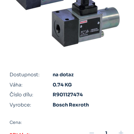
Dostupnost:
na dotaz
Váha:
0.74 KG
Číslo dílu:
R901127474
Vyrobce:
Bosch Rexroth
Cena:
remove
add