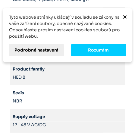
×
Hydraulic fluid
Tyto webové stránky ukládají v souladu se zákony na
HL,HLP,HLPD,HVLP,HVLPD
vaše zařízení soubory, obecně nazývané cookies.
Odsouhlaste prosím nastavení cookies souborů pro
použití webu.
Outputsignal
Micro switch with normally closed contact/NO
Podrobné nastavení
Rozumím
contact function
Product family
HED 8
Seals
NBR
Supply voltage
12...48 V AC/DC