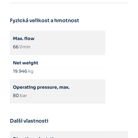
Fyzická velikost a hmotnost
Max. flow
66
l/min
Net weight
19.946
kg
Operating pressure, max.
80
bar
Další vlastnosti