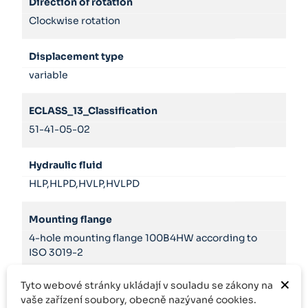
Direction of rotation
Clockwise rotation
Displacement type
variable
ECLASS_13_Classification
51-41-05-02
Hydraulic fluid
HLP,HLPD,HVLP,HVLPD
Mounting flange
4-hole mounting flange 100B4HW according to
ISO 3019-2
×
Tyto webové stránky ukládají v souladu se zákony na
Product family
vaše zařízení soubory, obecně nazývané cookies.
PV7...C/D/N/W