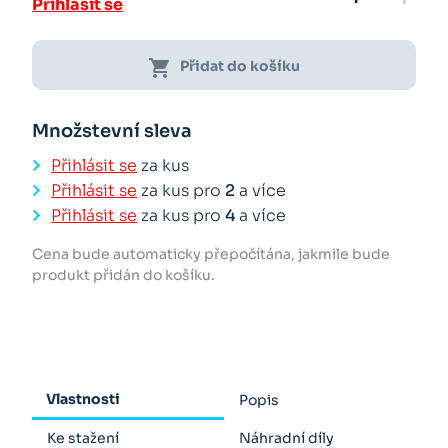
Přihlásit se
shopping_cart
Přidat do košíku
Množstevní sleva
Přihlásit se
za kus
Přihlásit se
za kus pro
2
a více
Přihlásit se
za kus pro
4
a více
Cena bude automaticky přepočítána, jakmile bude
produkt přidán do košíku.
Vlastnosti
Popis
Ke stažení
Náhradní díly