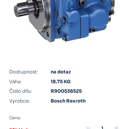
Dostupnost:
na dotaz
Váha:
18.75 KG
Číslo dílu:
R900538525
Vyrobce:
Bosch Rexroth
Cena:
remove
add