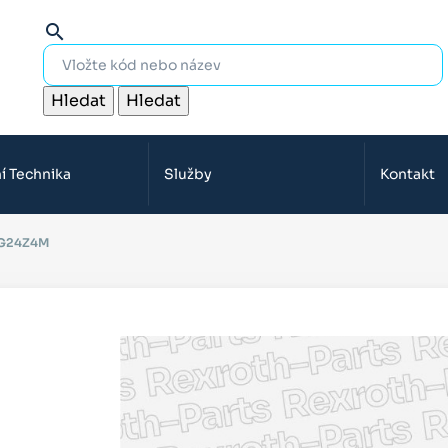
search
Hledat
Hledat
í Technika
Služby
Kontakt
0G24Z4M