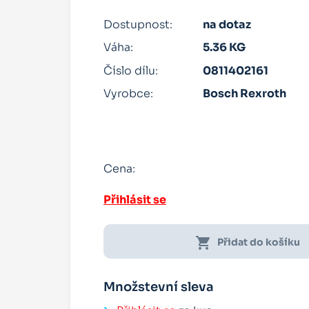
Dostupnost:
na dotaz
Váha:
5.36 KG
Číslo dílu:
0811402161
Vyrobce:
Bosch Rexroth
Cena:
Přihlásit se
shopping_cart
Přidat do košíku
Množstevní sleva