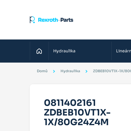
Domů
Hydraulika
Lineárn
Domů
Hydraulika
ZDBEB10VT1X-1X/8
0811402161
ZDBEB10VT1X-
1X/80G24Z4M