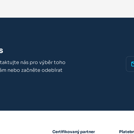
s
taktujte nás pro výběr toho
nám nebo začněte odebírat
Certifikovaný partner
Plateb