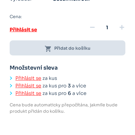
Cena:
remove
add
Přihlásit se
shopping_cart
Přidat do košíku
Množstevní sleva
Přihlásit se
za kus
Přihlásit se
za kus pro
3
a více
Přihlásit se
za kus pro
6
a více
Cena bude automaticky přepočítána, jakmile bude
produkt přidán do košíku.