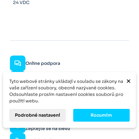
24 VDC
Online podpora
Rychlé dodání
×
Tyto webové stránky ukládají v souladu se zákony na
vaše zařízení soubory, obecně nazývané cookies.
Rychlá odezva
Odsouhlaste prosím nastavení cookies souborů pro
použití webu.
Specifická poptávka
Podrobné nastavení
Rozumím
Více kusů?
Zeptejte se na slevu