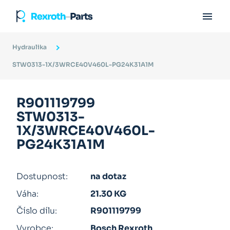

Hydraulika
STW0313-1X/3WRCE40V460L-PG24K31A1M
R901119799
STW0313-
1X/3WRCE40V460L-
PG24K31A1M
Dostupnost:
na dotaz
Váha:
21.30 KG
Číslo dílu:
R901119799
Vyrobce:
Bosch Rexroth