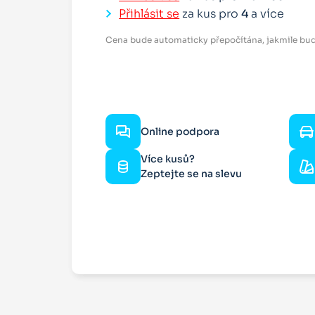
Přihlásit se
za kus pro
4
a více
Cena bude automaticky přepočítána, jakmile bud
Online podpora
Více kusů?
Zeptejte se na slevu