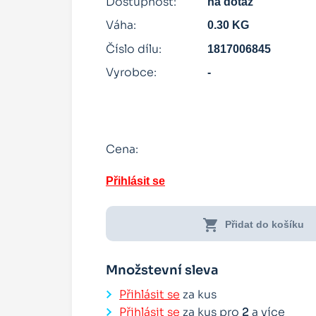
Dostupnost:
na dotaz
Váha:
0.30 KG
Číslo dílu:
1817006845
Vyrobce:
-
Cena:
Přihlásit se
shopping_cart
Přidat do košíku
Množstevní sleva
Přihlásit se
za kus
Přihlásit se
za kus pro
2
a více