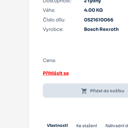
Dostupnost:
2 týdny
Váha:
4.00 KG
Číslo dílu:
0521610066
Vyrobce:
Bosch Rexroth
Cena:
Přihlásit se
shopping_cart
Přidat do košíku
Vlastnosti
Ke stažení
Náhradní d