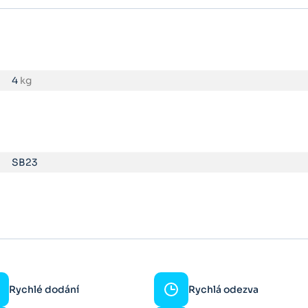
4
kg
SB23
Rychlé dodání
Rychlá odezva