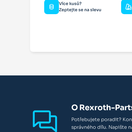
Více kusů?
Zeptejte se na slevu
O Rexroth-Part
Potřebujete poradit? Kon
správného dílu. Napište 