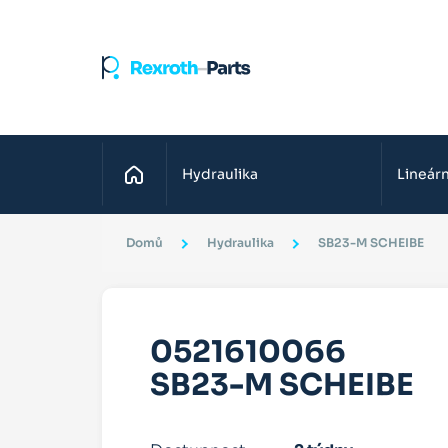
Domů
Hydraulika
Lineárn
Domů
Hydraulika
SB23-M SCHEIBE
0521610066
SB23-M SCHEIBE