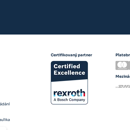
Certifikovaný partner
Plateb
Meziná
ládání
ulika