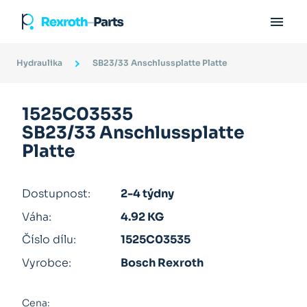

Hydraulika
SB23/33 Anschlussplatte Platte
1525C03535
SB23/33 Anschlussplatte
Platte
Dostupnost:
2-4 týdny
Váha:
4.92 KG
Číslo dílu:
1525C03535
Vyrobce:
Bosch Rexroth
Cena: