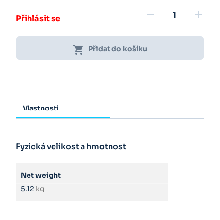
remove
add
Přihlásit se
shopping_cart
Přidat do košíku
Vlastnosti
Fyzická velikost a hmotnost
Net weight
5.12
kg