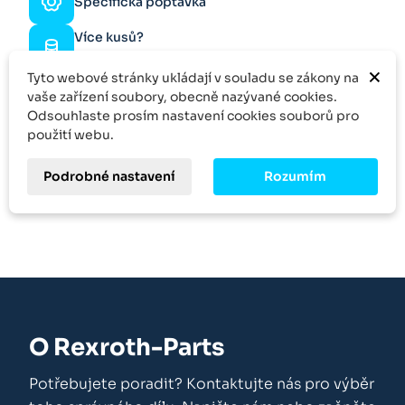
Specifická poptávka
Více kusů?
Zeptejte se na slevu
×
Tyto webové stránky ukládají v souladu se zákony na
Skvělý výběr
vaše zařízení soubory, obecně nazývané cookies.
Odsouhlaste prosím nastavení cookies souborů pro
použití webu.
Množstevní sleva
Podrobné nastavení
Rozumím
Kontakt
O Rexroth-Parts
Potřebujete poradit? Kontaktujte nás pro výběr