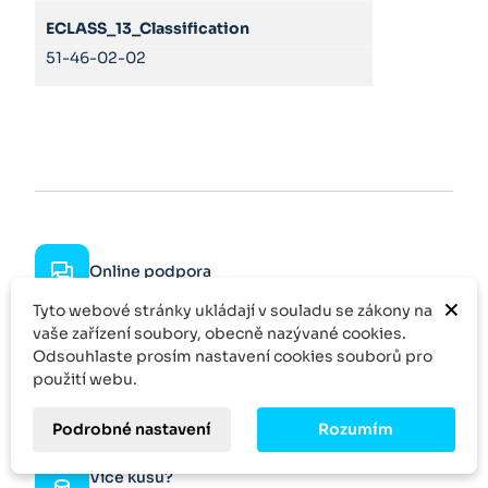
ECLASS_13_Classification
51-46-02-02
Online podpora
×
Tyto webové stránky ukládají v souladu se zákony na
Rychlé dodání
vaše zařízení soubory, obecně nazývané cookies.
Odsouhlaste prosím nastavení cookies souborů pro
použití webu.
Rychlá odezva
Podrobné nastavení
Rozumím
Specifická poptávka
Více kusů?