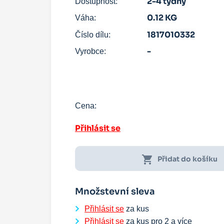
2-4 týdny
Dostupnost:
0.12 KG
Váha:
1817010332
Číslo dílu:
-
Vyrobce:
Cena:
Přihlásit se
shopping_cart
Přidat do košíku
Množstevní sleva
Přihlásit se
za kus
Přihlásit se
za kus pro
2
a více