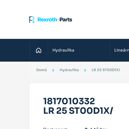
Domů
Hydraulika
Lineárn
Domů
Hydraulika
LR 25 ST00D1X/
1817010332
LR 25 ST00D1X/