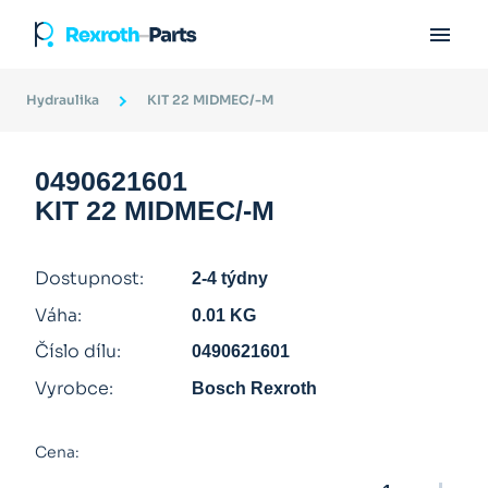

Hydraulika
KIT 22 MIDMEC/-M
0490621601
KIT 22 MIDMEC/-M
Dostupnost:
2-4 týdny
Váha:
0.01 KG
Číslo dílu:
0490621601
Vyrobce:
Bosch Rexroth
Cena: