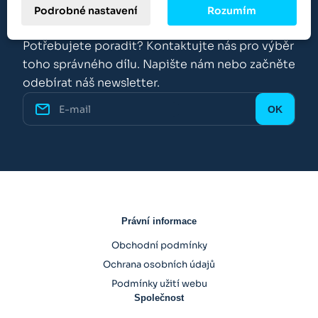
Podrobné nastavení
Rozumím
O Rexroth-Parts
Potřebujete poradit? Kontaktujte nás pro výběr
toho správného dílu. Napište nám nebo začněte
odebírat náš newsletter.
Právní informace
Obchodní podmínky
Ochrana osobních údajů
Podmínky užití webu
Společnost