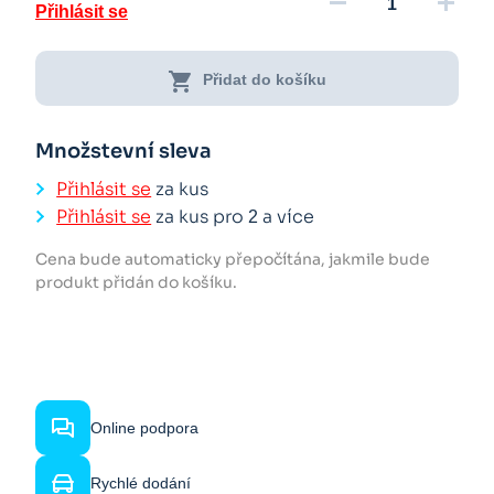
remove
add
Přihlásit se
shopping_cart
Přidat do košíku
Množstevní sleva
Přihlásit se
za kus
Přihlásit se
za kus pro
a více
2
Cena bude automaticky přepočítána, jakmile bude
produkt přidán do košíku.
Online podpora
Rychlé dodání