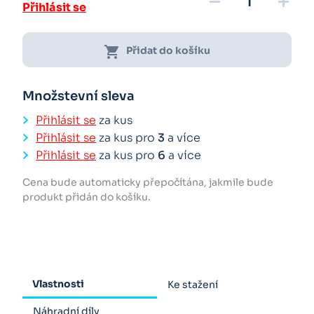
remove
add
Přihlásit se
shopping_cart
Přidat do košíku
Množstevní sleva
Přihlásit se
za kus
Přihlásit se
za kus pro
3
a více
Přihlásit se
za kus pro
6
a více
Cena bude automaticky přepočítána, jakmile bude
produkt přidán do košíku.
Vlastnosti
Ke stažení
Náhradní díly