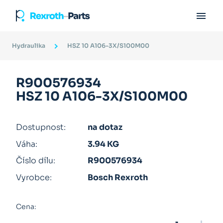

Hydraulika
HSZ 10 A106-3X/S100M00
R900576934
HSZ 10 A106-3X/S100M00
Dostupnost:
na dotaz
Váha:
3.94 KG
Číslo dílu:
R900576934
Vyrobce:
Bosch Rexroth
Cena: