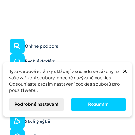
Online podpora
Rychlé dodání
×
Tyto webové stránky ukládají v souladu se zákony na
Rychlá odezva
vaše zařízení soubory, obecně nazývané cookies.
Odsouhlaste prosím nastavení cookies souborů pro
použití webu.
Specifická poptávka
Více kusů?
Podrobné nastavení
Rozumím
Zeptejte se na slevu
Skvělý výběr