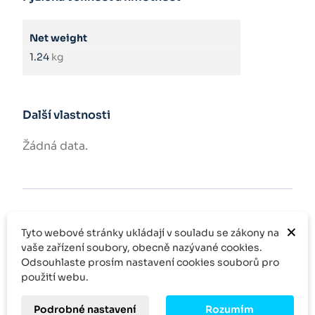
Net weight
1.24
kg
Další vlastnosti
Žádná data.
×
Tyto webové stránky ukládají v souladu se zákony na
Online podpora
vaše zařízení soubory, obecně nazývané cookies.
Odsouhlaste prosím nastavení cookies souborů pro
Rychlé dodání
použití webu.
Podrobné nastavení
Rozumím
Rychlá odezva