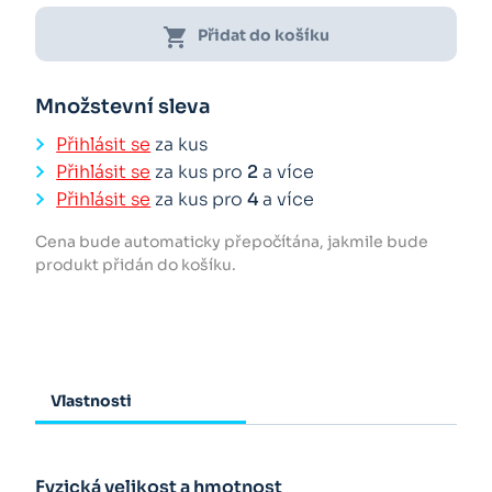
shopping_cart
Přidat do košíku
Množstevní sleva
Přihlásit se
za kus
Přihlásit se
za kus pro
2
a více
Přihlásit se
za kus pro
4
a více
Cena bude automaticky přepočítána, jakmile bude
produkt přidán do košíku.
Vlastnosti
Fyzická velikost a hmotnost