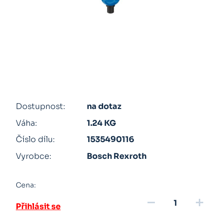
Dostupnost:
na dotaz
Váha:
1.24 KG
Číslo dílu:
1535490116
Vyrobce:
Bosch Rexroth
Cena:
remove
add
Přihlásit se