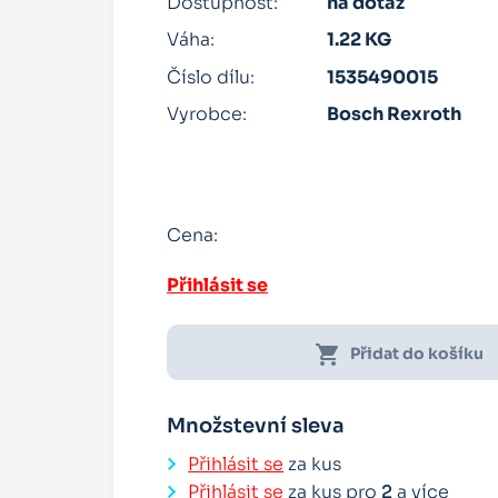
Dostupnost:
na dotaz
Váha:
1.22 KG
Číslo dílu:
1535490015
Vyrobce:
Bosch Rexroth
Cena:
Přihlásit se
shopping_cart
Přidat do košíku
Množstevní sleva
Přihlásit se
za kus
Přihlásit se
za kus pro
2
a více