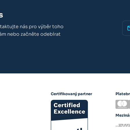
s
taktujte nás pro výběr toho
nám nebo začněte odebírat
Certifikovaný partner
Plateb
Meziná