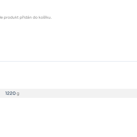
e produkt přidán do košíku.
1220
g