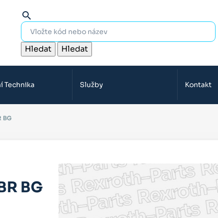
search
Hledat
Hledat
í Technika
Služby
Kontakt
R BG
BR BG