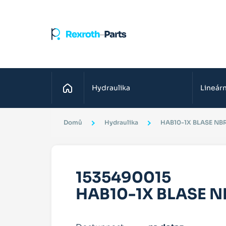
Domů
Hydraulika
Lineárn
Domů
Hydraulika
HAB10-1X BLASE NB
1535490015
HAB10-1X BLASE N