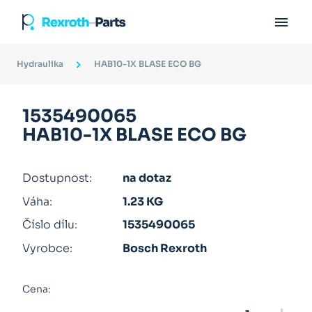

Hydraulika
HAB10-1X BLASE ECO BG
1535490065
HAB10-1X BLASE ECO BG
Dostupnost:
na dotaz
Váha:
1.23 KG
Číslo dílu:
1535490065
Vyrobce:
Bosch Rexroth
Cena: