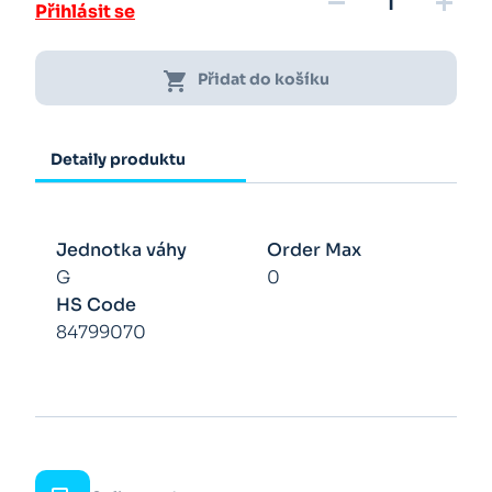
remove
add
Přihlásit se
shopping_cart
Přidat do košíku
Detaily produktu
Jednotka váhy
Order Max
G
0
HS Code
84799070