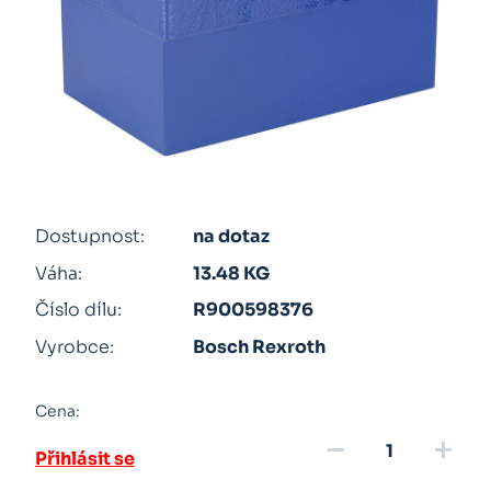
Dostupnost:
na dotaz
Váha:
13.48 KG
Číslo dílu:
R900598376
Vyrobce:
Bosch Rexroth
Cena:
remove
add
Přihlásit se