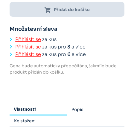
shopping_cart
Přidat do košíku
Množstevní sleva
Přihlásit se
za kus
Přihlásit se
za kus pro
3
a více
Přihlásit se
za kus pro
6
a více
Cena bude automaticky přepočítána, jakmile bude
produkt přidán do košíku.
Vlastnosti
Popis
Ke stažení