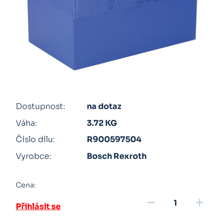
Dostupnost:
na dotaz
Váha:
3.72 KG
Číslo dílu:
R900597504
Vyrobce:
Bosch Rexroth
Cena:
remove
add
Přihlásit se