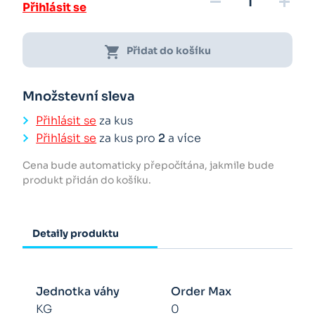
remove
add
Přihlásit se
shopping_cart
Přidat do košíku
Množstevní sleva
Přihlásit se
za kus
Přihlásit se
za kus pro
2
a více
Cena bude automaticky přepočítána, jakmile bude
produkt přidán do košíku.
Detaily produktu
Jednotka váhy
Order Max
KG
0