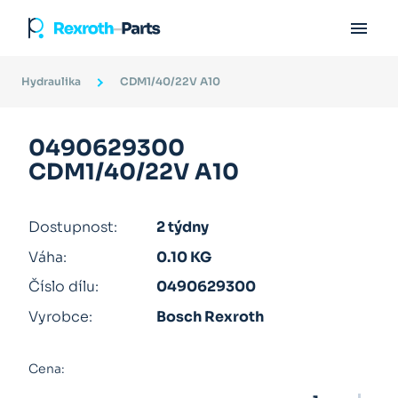

Hydraulika
CDM1/40/22V A10
0490629300
CDM1/40/22V A10
Dostupnost:
2 týdny
Váha:
0.10 KG
Číslo dílu:
0490629300
Vyrobce:
Bosch Rexroth
Cena: