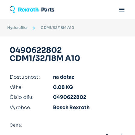

Hydraulika
CDM1/32/18M A10
0490622802
CDM1/32/18M A10
Dostupnost:
na dotaz
Váha:
0.08 KG
Číslo dílu:
0490622802
Vyrobce:
Bosch Rexroth
Cena: