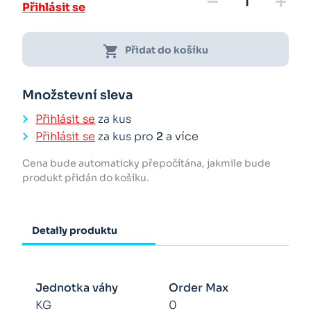
remove
add
Přihlásit se
shopping_cart
Přidat do košíku
Množstevní sleva
Přihlásit se
za kus
Přihlásit se
za kus pro
2
a více
Cena bude automaticky přepočítána, jakmile bude
produkt přidán do košíku.
Detaily produktu
Jednotka váhy
Order Max
KG
0