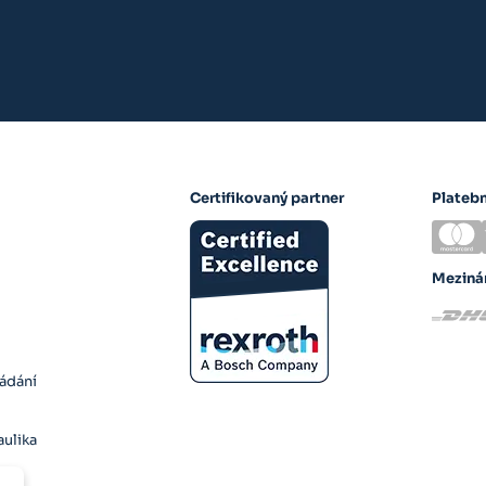
Certifikovaný partner
Plateb
Meziná
ládání
ulika