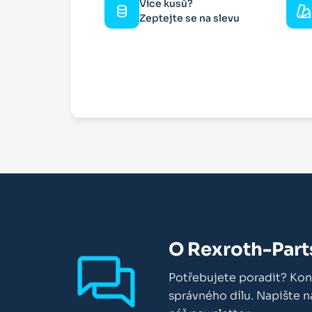
Více kusů?
Zeptejte se na slevu
O Rexroth-Part
Potřebujete poradit? Kon
správného dílu. Napište 