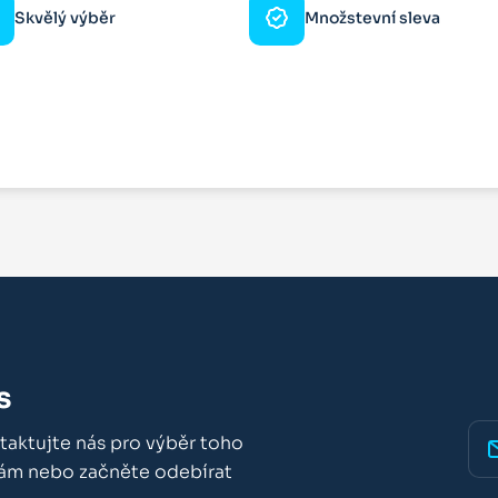
Skvělý výběr
Množstevní sleva
s
taktujte nás pro výběr toho
nám nebo začněte odebírat