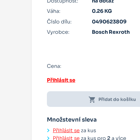
Dostupnost:
na dotaz
Váha:
0.26 KG
Číslo dílu:
0490623809
Vyrobce:
Bosch Rexroth
Cena:
Přihlásit se
shopping_cart
Přidat do košíku
Množstevní sleva
Přihlásit se
za kus
Přihlásit se
za kus pro
2
a více