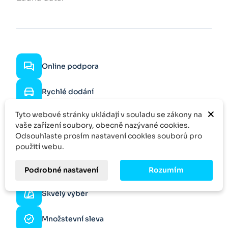
Online podpora
Rychlé dodání
×
Tyto webové stránky ukládají v souladu se zákony na
Rychlá odezva
vaše zařízení soubory, obecně nazývané cookies.
Odsouhlaste prosím nastavení cookies souborů pro
Specifická poptávka
použití webu.
Více kusů?
Podrobné nastavení
Rozumím
Zeptejte se na slevu
Skvělý výběr
Množstevní sleva