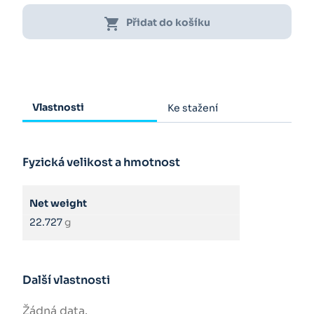
shopping_cart
Přidat do košíku
Vlastnosti
Ke stažení
Fyzická velikost a hmotnost
Net weight
22.727
g
Další vlastnosti
Žádná data.