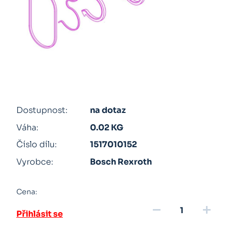
Dostupnost:
na dotaz
Váha:
0.02 KG
Číslo dílu:
1517010152
Vyrobce:
Bosch Rexroth
Cena:
remove
add
Přihlásit se