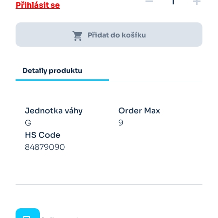
remove
add
Přihlásit se
shopping_cart
Přidat do košíku
Detaily produktu
Jednotka váhy
Order Max
G
9
HS Code
84879090