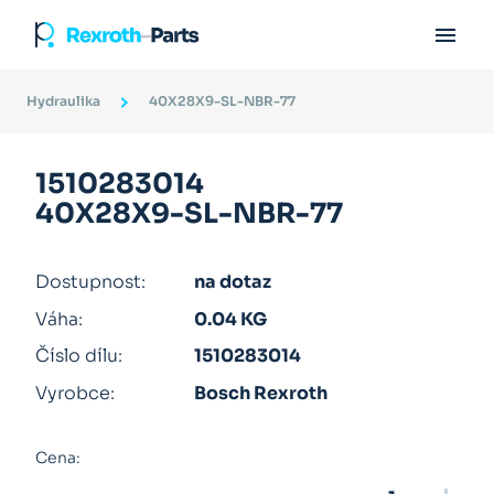

Hydraulika
40X28X9-SL-NBR-77
1510283014
40X28X9-SL-NBR-77
Dostupnost:
na dotaz
Váha:
0.04 KG
Číslo dílu:
1510283014
Vyrobce:
Bosch Rexroth
Cena: