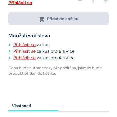
remove
add
Přihlásit se
shopping_cart
Přidat do košíku
Množstevní sleva
Přihlásit se
za kus
Přihlásit se
za kus pro
2
a více
Přihlásit se
za kus pro
4
a více
Cena bude automaticky přepočítána, jakmile bude
produkt přidán do košíku.
Vlastnosti