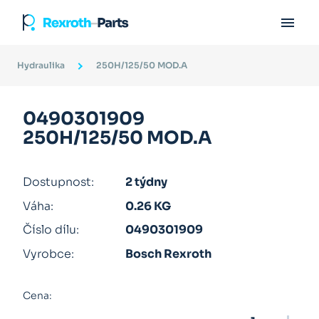

Hydraulika
250H/125/50 MOD.A
0490301909
250H/125/50 MOD.A
Dostupnost:
2 týdny
Váha:
0.26 KG
Číslo dílu:
0490301909
Vyrobce:
Bosch Rexroth
Cena: