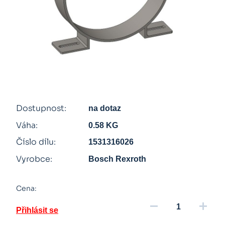
Dostupnost:
na dotaz
Váha:
0.58 KG
Číslo dílu:
1531316026
Vyrobce:
Bosch Rexroth
Cena:
remove
add
Přihlásit se