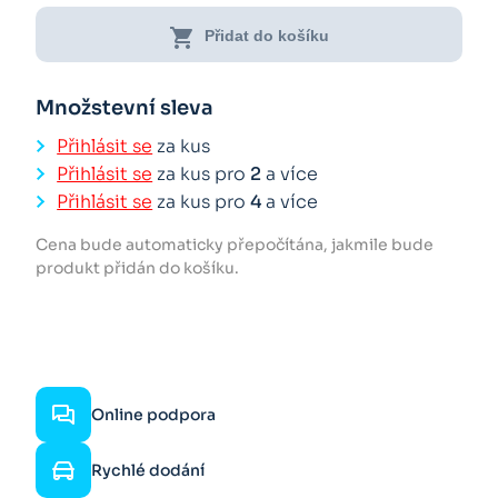
shopping_cart
Přidat do košíku
Množstevní sleva
Přihlásit se
za kus
Přihlásit se
za kus pro
2
a více
Přihlásit se
za kus pro
4
a více
Cena bude automaticky přepočítána, jakmile bude
produkt přidán do košíku.
Online podpora
Rychlé dodání