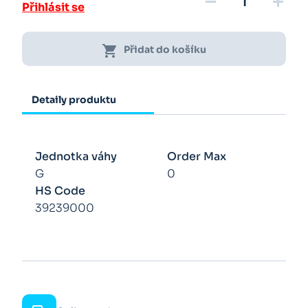
remove
add
Přihlásit se
shopping_cart
Přidat do košíku
Detaily produktu
Jednotka váhy
Order Max
G
0
HS Code
39239000