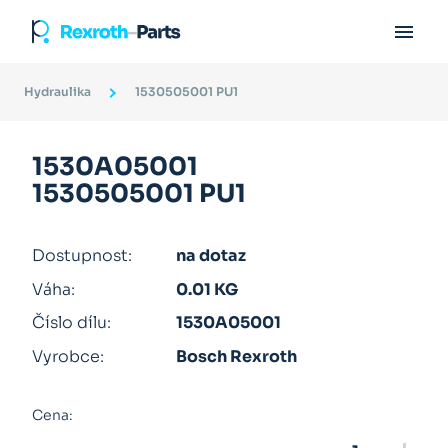

Hydraulika
1530505001 PU1
1530A05001
1530505001 PU1
Dostupnost:
na dotaz
Váha:
0.01 KG
Číslo dílu:
1530A05001
Vyrobce:
Bosch Rexroth
Cena: