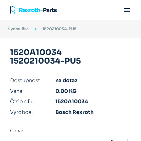

Hydraulika
1520210034-PU5
1520A10034
1520210034-PU5
Dostupnost:
na dotaz
Váha:
0.00 KG
Číslo dílu:
1520A10034
Vyrobce:
Bosch Rexroth
Cena: