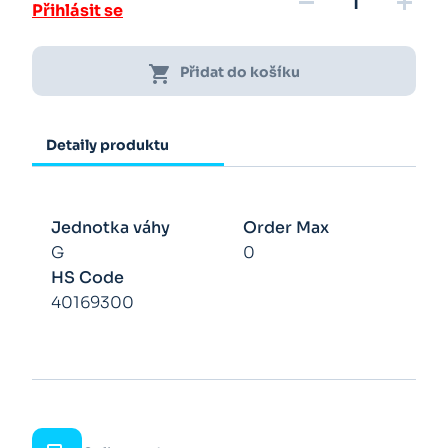
remove
add
Přihlásit se
shopping_cart
Přidat do košíku
Detaily produktu
Jednotka váhy
Order Max
G
0
HS Code
40169300