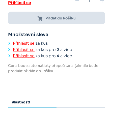
remove
add
Přihlásit se
shopping_cart
Přidat do košíku
Množstevní sleva
Přihlásit se
za kus
Přihlásit se
za kus pro
2
a více
Přihlásit se
za kus pro
4
a více
Cena bude automaticky přepočítána, jakmile bude
produkt přidán do košíku.
Vlastnosti