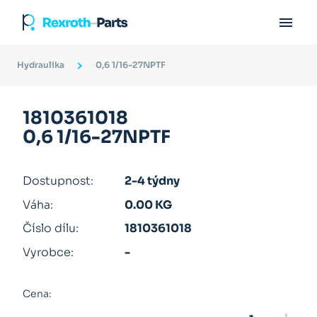

Hydraulika
0,6 1/16-27NPTF
1810361018
0,6 1/16-27NPTF
Dostupnost:
2-4 týdny
Váha:
0.00 KG
Číslo dílu:
1810361018
Vyrobce:
-
Cena: