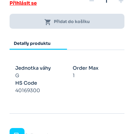
remove
add
Přihlásit se
shopping_cart
Přidat do košíku
Detaily produktu
Jednotka váhy
Order Max
G
1
HS Code
40169300