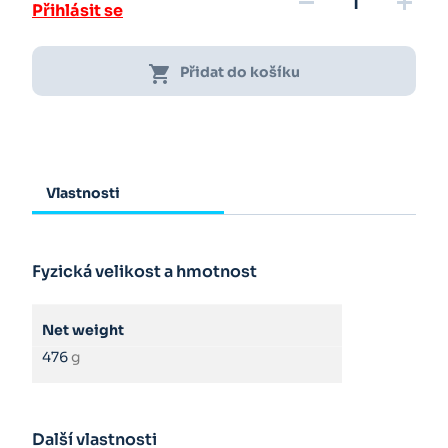
remove
add
Přihlásit se
shopping_cart
Přidat do košíku
Vlastnosti
Fyzická velikost a hmotnost
Net weight
476
g
Další vlastnosti