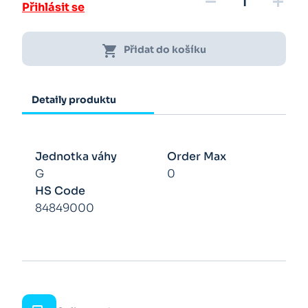
remove
add
Přihlásit se
shopping_cart
Přidat do košíku
Detaily produktu
Jednotka váhy
Order Max
G
0
HS Code
84849000