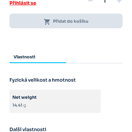
remove
add
Přihlásit se
shopping_cart
Přidat do košíku
Vlastnosti
Fyzická velikost a hmotnost
Net weight
14.41
g
Další vlastnosti