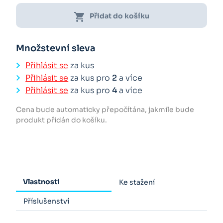
shopping_cart
Přidat do košíku
Množstevní sleva
Přihlásit se
za kus
Přihlásit se
za kus pro
2
a více
Přihlásit se
za kus pro
4
a více
Cena bude automaticky přepočítána, jakmile bude
produkt přidán do košíku.
Vlastnosti
Ke stažení
Příslušenství