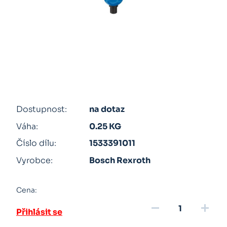
Dostupnost:
na dotaz
Váha:
0.25 KG
Číslo dílu:
1533391011
Vyrobce:
Bosch Rexroth
Cena:
remove
add
Přihlásit se