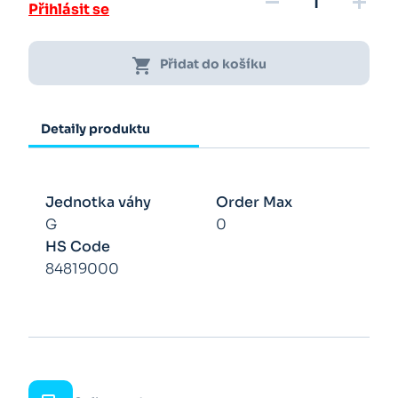
remove
add
Přihlásit se
shopping_cart
Přidat do košíku
Detaily produktu
Jednotka váhy
Order Max
G
0
HS Code
84819000