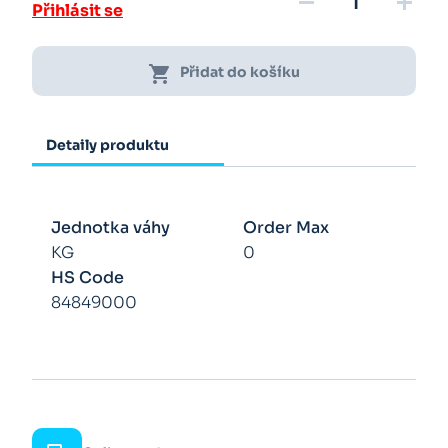
remove
add
Přihlásit se
shopping_cart
Přidat do košíku
Detaily produktu
Jednotka váhy
Order Max
KG
0
HS Code
84849000