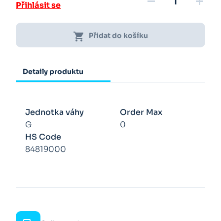
remove
add
Přihlásit se
shopping_cart
Přidat do košíku
Detaily produktu
Jednotka váhy
Order Max
G
0
HS Code
84819000