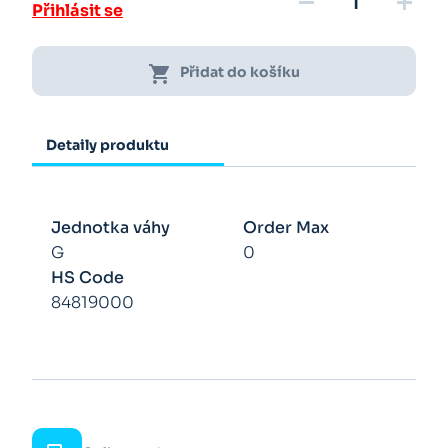
remove
add
Přihlásit se
shopping_cart
Přidat do košíku
Detaily produktu
Jednotka váhy
Order Max
G
0
HS Code
84819000